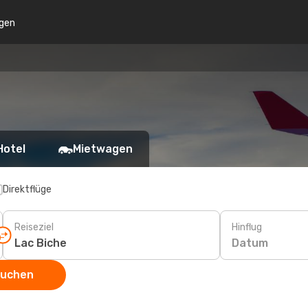
gen
Hotel
Mietwagen
Direktflüge
Reiseziel
Hinflug
Datum
suchen