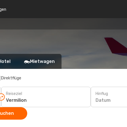
gen
Hotel
Mietwagen
Direktflüge
Reiseziel
Hinflug
Datum
suchen