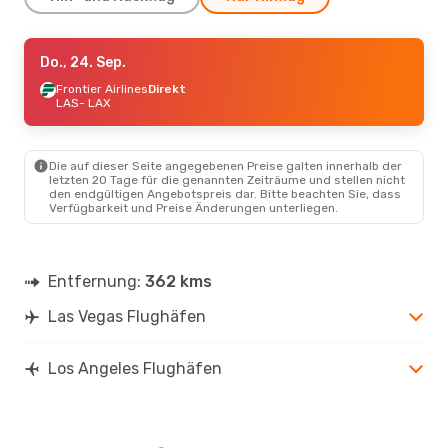
Fr., 28. Aug.
Do., 24. Sep.
- Di., 1. Sep.
Frontier Airlines
Frontier Airlines
Direkt
Direkt
LAS
LAS
- LAX
- LAX
Frontier Airlines
Direkt
LAX
- LAS
Die auf dieser Seite angegebenen Preise galten innerhalb der
letzten 20 Tage für die genannten Zeiträume und stellen nicht
den endgültigen Angebotspreis dar. Bitte beachten Sie, dass
Verfügbarkeit und Preise Änderungen unterliegen.
Entfernung:
362 kms
Las Vegas Flughäfen
Los Angeles Flughäfen