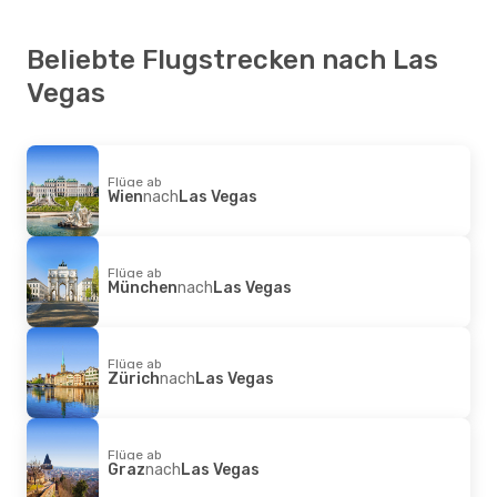
Beliebte Flugstrecken nach Las
Vegas
Flüge ab
Wien
nach
Las Vegas
Flüge ab
München
nach
Las Vegas
Flüge ab
Zürich
nach
Las Vegas
Flüge ab
Graz
nach
Las Vegas