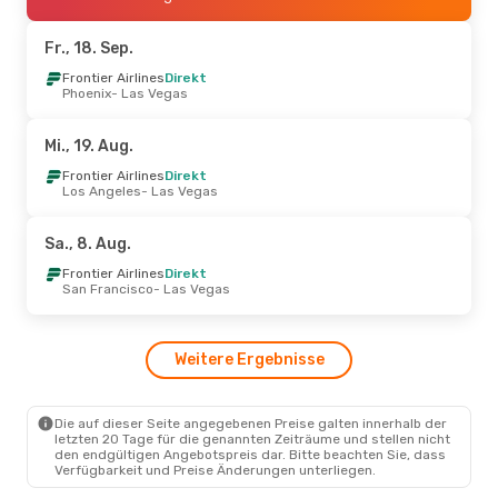
Frontier Airlines
Direkt
Las Vegas
- San Francisco
Fr., 18. Sep.
Do., 17. Sep.
Frontier Airlines
- Sa., 19. Sep.
Direkt
Phoenix
- Las Vegas
Frontier Airlines
Direkt
Seattle
- Las Vegas
Frontier Airlines
Direkt
Mi., 19. Aug.
Las Vegas
- Seattle
Frontier Airlines
Direkt
Los Angeles
- Las Vegas
Sa., 8. Aug.
- Mo., 10. Aug.
Frontier Airlines
Direkt
Sa., 8. Aug.
Los Angeles
- Las Vegas
Frontier Airlines
Direkt
Frontier Airlines
Direkt
Las Vegas
- Los Angeles
San Francisco
- Las Vegas
Sa., 3. Okt.
- So., 11. Okt.
Weitere Ergebnisse
Frontier Airlines
Direkt
San Francisco
- Las Vegas
Frontier Airlines
Direkt
Las Vegas
- San Francisco
Die auf dieser Seite angegebenen Preise galten innerhalb der
letzten 20 Tage für die genannten Zeiträume und stellen nicht
den endgültigen Angebotspreis dar. Bitte beachten Sie, dass
Verfügbarkeit und Preise Änderungen unterliegen.