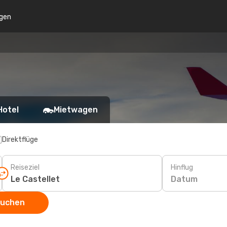
gen
Hotel
Mietwagen
Direktflüge
Reiseziel
Hinflug
Datum
suchen