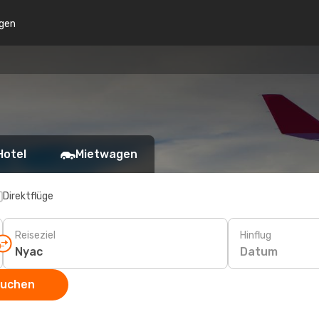
gen
Hotel
Mietwagen
Direktflüge
Reiseziel
Hinflug
Datum
suchen