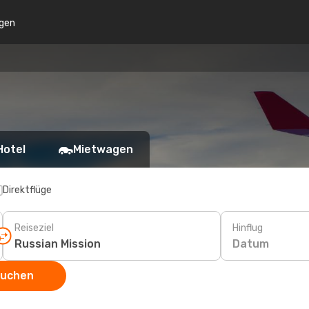
gen
Hotel
Mietwagen
Direktflüge
Reiseziel
Hinflug
Datum
suchen