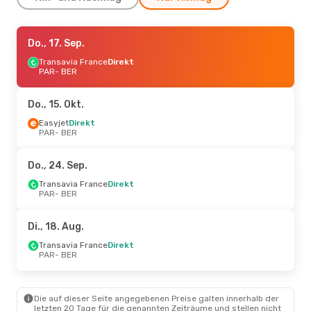
Do., 3. Sep.
Do., 17. Sep.
- So., 6. Sep.
Transavia France
Transavia France
Direkt
Direkt
PAR
PAR
- BER
- BER
Easyjet
Direkt
BER
- PAR
Do., 15. Okt.
Mi., 23. Sep.
Easyjet
Direkt
- Di., 29. Sep.
PAR
- BER
Easyjet
Direkt
PAR
- BER
Transavia France
Direkt
Do., 24. Sep.
BER
- PAR
Transavia France
Direkt
PAR
- BER
Do., 10. Sep.
- Mo., 14. Sep.
Transavia France
Direkt
Di., 18. Aug.
PAR
- BER
Transavia France
Direkt
Transavia France
Direkt
BER
- PAR
PAR
- BER
Fr., 14. Aug.
- Mi., 19. Aug.
Die auf dieser Seite angegebenen Preise galten innerhalb der
Easyjet
Direkt
letzten 20 Tage für die genannten Zeiträume und stellen nicht