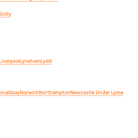
Scilly
Liverpool
Lyneham
Lydd
onaldsay
Norwich
Northampton
Newcastle Under Lyme