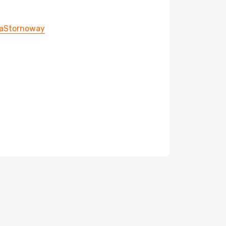
a
Stornoway