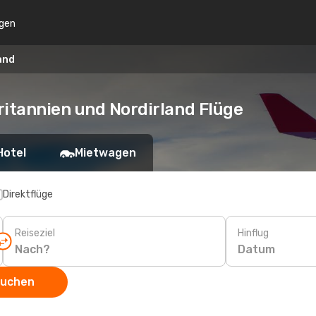
gen
and
ritannien und Nordirland Flüge
Hotel
Mietwagen
Direktflüge
Reiseziel
Hinflug
Datum
suchen