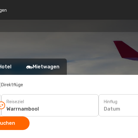
gen
Hotel
Mietwagen
Direktflüge
Reiseziel
Hinflug
Datum
suchen