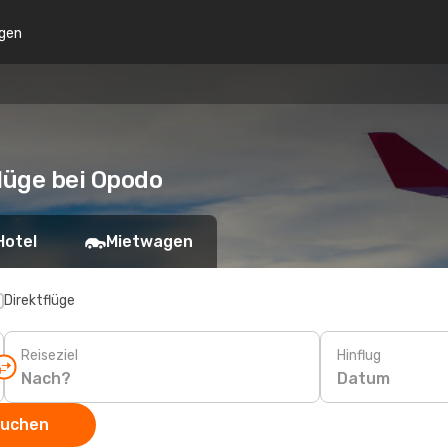
gen
lüge bei Opodo
Hotel
Mietwagen
Direktflüge
Reiseziel
Hinflug
Datum
suchen