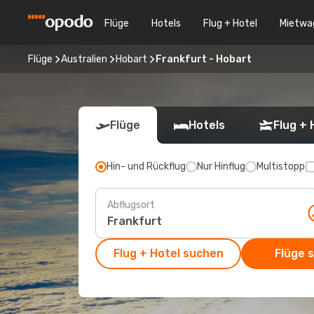
Flüge
Hotels
Flug + Hotel
Mietwa
Flüge
Australien
Hobart
Frankfurt - Hobart
Flüge
Hotels
Flug + 
Hin- und Rückflug
Nur Hinflug
Multistopp
Abflugsort
Flug + Hotel suchen
Flüge 