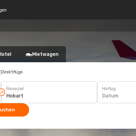
gen
Hotel
Mietwagen
Direktflüge
Reiseziel
Hinflug
Datum
suchen